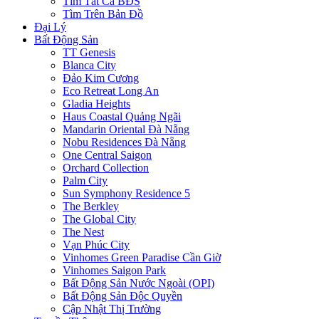
Tìm Tất Cả BĐS
Tìm Trên Bản Đồ
Đại Lý
Bất Động Sản
TT Genesis
Blanca City
Đảo Kim Cương
Eco Retreat Long An
Gladia Heights
Haus Coastal Quảng Ngãi
Mandarin Oriental Đà Nẵng
Nobu Residences Đà Nẵng
One Central Saigon
Orchard Collection
Palm City
Sun Symphony Residence 5
The Berkley
The Global City
The Nest
Vạn Phúc City
Vinhomes Green Paradise Cần Giờ
Vinhomes Saigon Park
Bất Động Sản Nước Ngoài (OPI)
Bất Động Sản Độc Quyền
Cập Nhật Thị Trường