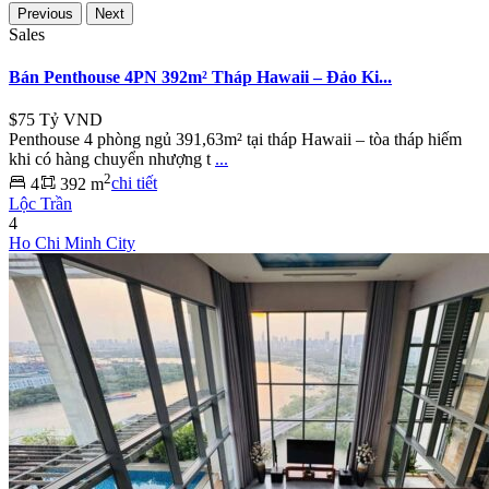
Previous
Next
Sales
Bán Penthouse 4PN 392m² Tháp Hawaii – Đảo Ki...
$75
Tỷ VND
Penthouse 4 phòng ngủ 391,63m² tại tháp Hawaii – tòa tháp hiếm
khi có hàng chuyển nhượng t
...
2
4
392 m
chi tiết
Lộc Trần
4
Ho Chi Minh City