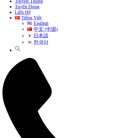
Truyền Thông
Tuyển Dụng
Liên Hệ
Tiếng Việt
English
中文 (中国)
日本語
한국어