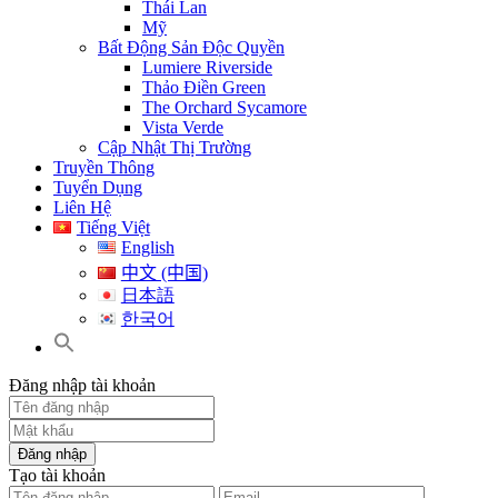
Thái Lan
Mỹ
Bất Động Sản Độc Quyền
Lumiere Riverside
Thảo Điền Green
The Orchard Sycamore
Vista Verde
Cập Nhật Thị Trường
Truyền Thông
Tuyển Dụng
Liên Hệ
Tiếng Việt
English
中文 (中国)
日本語
한국어
Đăng nhập tài khoản
Đăng nhập
Tạo tài khoản