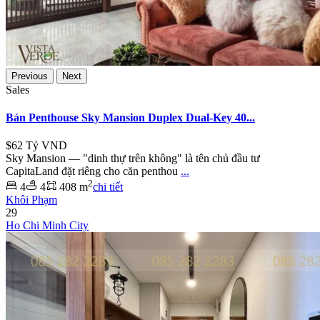
Previous
Next
Sales
Bán Penthouse Sky Mansion Duplex Dual-Key 40...
$62
Tỷ VND
Sky Mansion — "dinh thự trên không" là tên chủ đầu tư
CapitaLand đặt riêng cho căn penthou
...
2
4
4
408 m
chi tiết
Khôi Phạm
29
Ho Chi Minh City