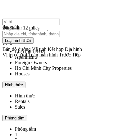
nhấp để bật phóng to
đang tải...
Bán kính:
12 miles
Không tìm thấy kết quả
mở bản đồ
Loại hình BĐS
Xem
Bản đồ đường
Vệ tinh
Kết hợp
Địa hình
Loại hình BĐS
Vị trí của tôi
Toàn màn hình
Trước
Tiếp
Apartments
Foreign Owners
Ho Chi Minh City Properties
Houses
Hình thức
Hình thức
Rentals
Sales
Phòng tắm
Phòng tắm
1