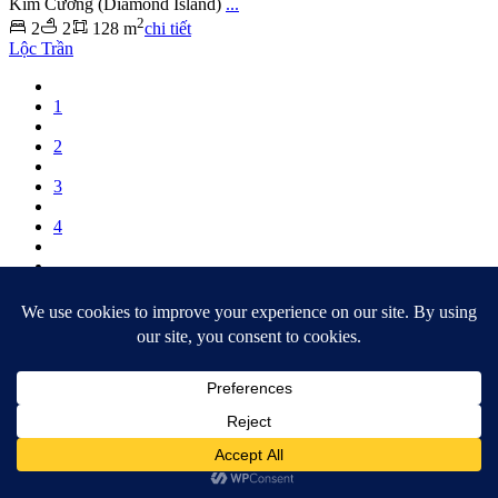
Kim Cương (Diamond Island)
...
2
2
2
128 m
chi tiết
Lộc Trần
1
2
3
4
Tin đăng
Xem bản đồ
Welcome to Realtique Vietnam
Đăng nhập tài khoản
Đăng nhập