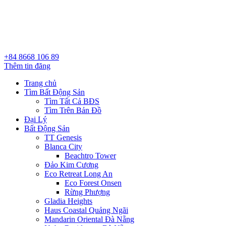
+84 8668 106 89
Thêm tin đăng
Trang chủ
Tìm Bất Động Sản
Tìm Tất Cả BĐS
Tìm Trên Bản Đồ
Đại Lý
Bất Động Sản
TT Genesis
Blanca City
Beachtro Tower
Đảo Kim Cương
Eco Retreat Long An
Eco Forest Onsen
Rừng Phượng
Gladia Heights
Haus Coastal Quảng Ngãi
Mandarin Oriental Đà Nẵng