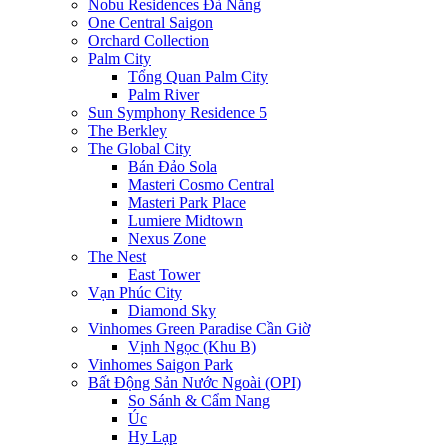
Nobu Residences Đà Nẵng
One Central Saigon
Orchard Collection
Palm City
Tổng Quan Palm City
Palm River
Sun Symphony Residence 5
The Berkley
The Global City
Bán Đảo Sola
Masteri Cosmo Central
Masteri Park Place
Lumiere Midtown
Nexus Zone
The Nest
East Tower
Vạn Phúc City
Diamond Sky
Vinhomes Green Paradise Cần Giờ
Vịnh Ngọc (Khu B)
Vinhomes Saigon Park
Bất Động Sản Nước Ngoài (OPI)
So Sánh & Cẩm Nang
Úc
Hy Lạp