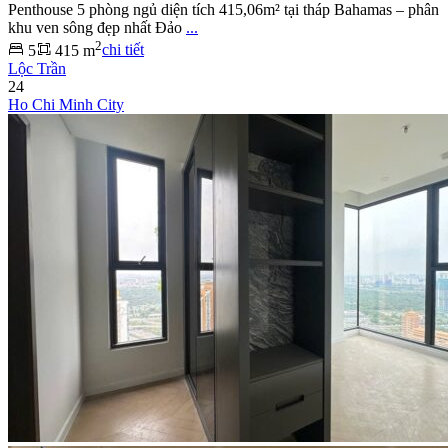
Penthouse 5 phòng ngủ diện tích 415,06m² tại tháp Bahamas – phân
khu ven sông đẹp nhất Đảo
...
2
5
415 m
chi tiết
Lộc Trần
24
Ho Chi Minh City