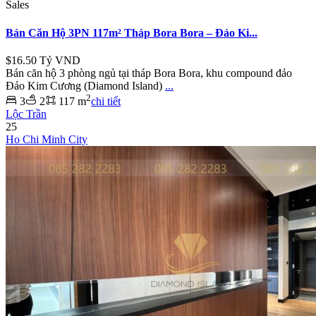
Sales
Bán Căn Hộ 3PN 117m² Tháp Bora Bora – Đảo Ki...
$16.50
Tỷ VND
Bán căn hộ 3 phòng ngủ tại tháp Bora Bora, khu compound đảo
Đảo Kim Cương (Diamond Island)
...
2
3
2
117 m
chi tiết
Lộc Trần
25
Ho Chi Minh City