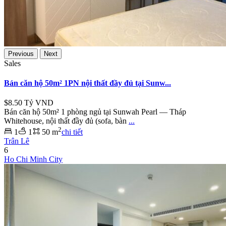
Previous
Next
Sales
Bán căn hộ 50m² 1PN nội thất đầy đủ tại Sunw...
$8.50
Tỷ VND
Bán căn hộ 50m² 1 phòng ngủ tại Sunwah Pearl — Tháp
Whitehouse, nội thất đầy đủ (sofa, bàn
...
2
1
1
50 m
chi tiết
Trân Lê
6
Ho Chi Minh City