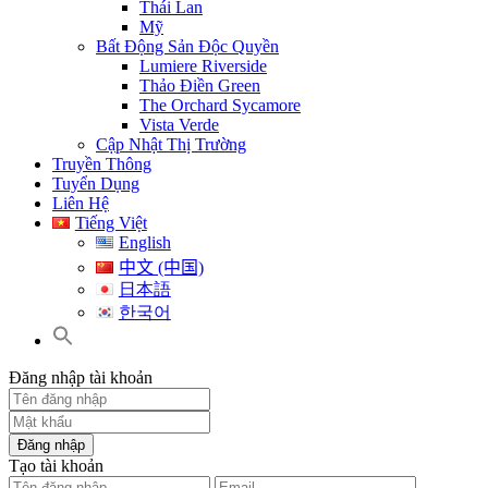
Thái Lan
Mỹ
Bất Động Sản Độc Quyền
Lumiere Riverside
Thảo Điền Green
The Orchard Sycamore
Vista Verde
Cập Nhật Thị Trường
Truyền Thông
Tuyển Dụng
Liên Hệ
Tiếng Việt
English
中文 (中国)
日本語
한국어
Đăng nhập tài khoản
Đăng nhập
Tạo tài khoản