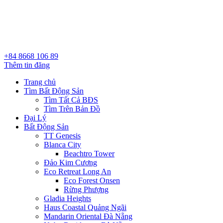
+84 8668 106 89
Thêm tin đăng
Trang chủ
Tìm Bất Động Sản
Tìm Tất Cả BĐS
Tìm Trên Bản Đồ
Đại Lý
Bất Động Sản
TT Genesis
Blanca City
Beachtro Tower
Đảo Kim Cương
Eco Retreat Long An
Eco Forest Onsen
Rừng Phượng
Gladia Heights
Haus Coastal Quảng Ngãi
Mandarin Oriental Đà Nẵng