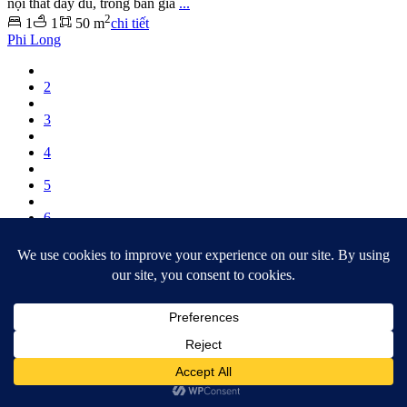
nội thất đầy đủ, trống bàn gia
...
2
1
1
50 m
chi tiết
Phi Long
2
3
4
5
6
Tin đăng
Xem bản đồ
Welcome to Realtique Vietnam
Đăng nhập tài khoản