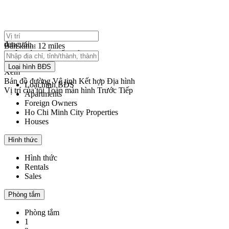
nhấp để bật phóng to
đang tải...
Bán kính:
12 miles
Không tìm thấy kết quả
mở bản đồ
Loại hình BĐS
Xem
Bản đồ đường
Vệ tinh
Kết hợp
Địa hình
Loại hình BĐS
Vị trí của tôi
Toàn màn hình
Trước
Tiếp
Apartments
Foreign Owners
Ho Chi Minh City Properties
Houses
Hình thức
Hình thức
Rentals
Sales
Phòng tắm
Phòng tắm
1