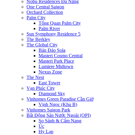
Nobu Residences Đà Nẵng
One Central Saigon
Orchard Collection
Palm City
Tổng Quan Palm City
Palm River
Sun Symphony Residence 5
The Berkley
The Global City
Bán Đảo Sola
Masteri Cosmo Central
Masteri Park Place
Lumiere Midtown
Nexus Zone
The Nest
East Tower
Vạn Phúc City
Diamond Sky
Vinhomes Green Paradise Cần Giờ
Vịnh Ngọc (Khu B)
Vinhomes Saigon Park
Bất Động Sản Nước Ngoài (OPI)
So Sánh & Cẩm Nang
Úc
Hy Lạp