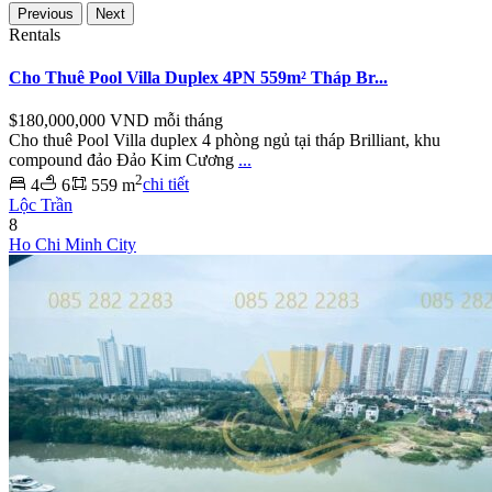
Previous
Next
Rentals
Cho Thuê Pool Villa Duplex 4PN 559m² Tháp Br...
$180,000,000
VND mỗi tháng
Cho thuê Pool Villa duplex 4 phòng ngủ tại tháp Brilliant, khu
compound đảo Đảo Kim Cương
...
2
4
6
559 m
chi tiết
Lộc Trần
8
Ho Chi Minh City