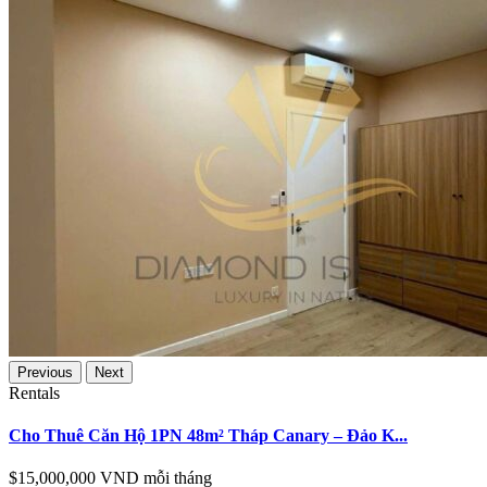
Previous
Next
Rentals
Cho Thuê Căn Hộ 1PN 48m² Tháp Canary – Đảo K...
$15,000,000
VND mỗi tháng