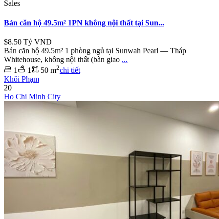
Sales
Bán căn hộ 49.5m² 1PN không nội thất tại Sun...
$8.50
Tỷ VND
Bán căn hộ 49.5m² 1 phòng ngủ tại Sunwah Pearl — Tháp
Whitehouse, không nội thất (bàn giao
...
2
1
1
50 m
chi tiết
Khôi Phạm
20
Ho Chi Minh City