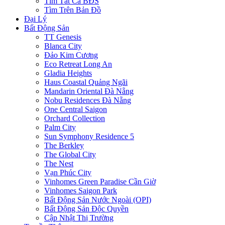
Tìm Tất Cả BĐS
Tìm Trên Bản Đồ
Đại Lý
Bất Động Sản
TT Genesis
Blanca City
Đảo Kim Cương
Eco Retreat Long An
Gladia Heights
Haus Coastal Quảng Ngãi
Mandarin Oriental Đà Nẵng
Nobu Residences Đà Nẵng
One Central Saigon
Orchard Collection
Palm City
Sun Symphony Residence 5
The Berkley
The Global City
The Nest
Vạn Phúc City
Vinhomes Green Paradise Cần Giờ
Vinhomes Saigon Park
Bất Động Sản Nước Ngoài (OPI)
Bất Động Sản Độc Quyền
Cập Nhật Thị Trường