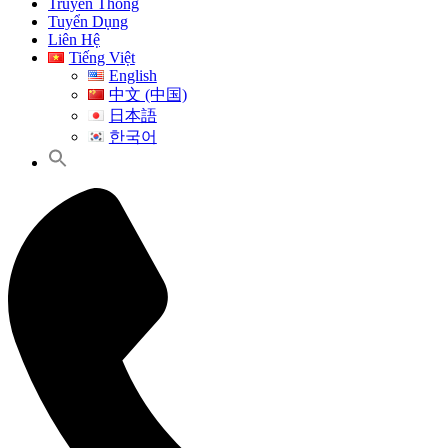
Truyền Thông
Tuyển Dụng
Liên Hệ
Tiếng Việt
English
中文 (中国)
日本語
한국어