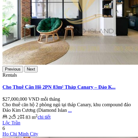
Previous
Next
Rentals
Cho Thuê Căn Hộ 2PN 83m² Tháp Canary – Đảo K...
$27,000,000
VND mỗi tháng
Cho thuê căn hộ 2 phòng ngủ tại tháp Canary, khu compound đảo
Đảo Kim Cương (Diamond Islan
...
2
2
2
83 m
chi tiết
Lộc Trần
6
Ho Chi Minh City