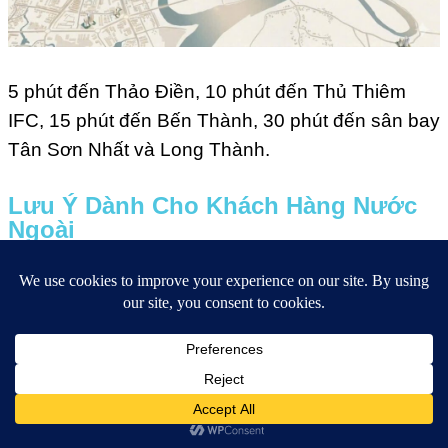
5 phút đến Thảo Điền, 10 phút đến Thủ Thiêm
IFC, 15 phút đến Bến Thành, 30 phút đến sân bay
Tân Sơn Nhất và Long Thành.
Lưu Ý Dành Cho Khách Hàng Nước
Ngoài
Khách hàng nước ngoài thanh toán
cùng một
mức giá niêm yết
như người Việt. Hình thức sở
hữu: Lâu dài (người Việt) so với 50 năm có gia
hạn (người nước ngoài). Chiết khấu Thanh Toán
Nhanh:
14,5% cho người cư trú / 10,5% cho
người không cư trú
.
Không áp dụng vay ngân