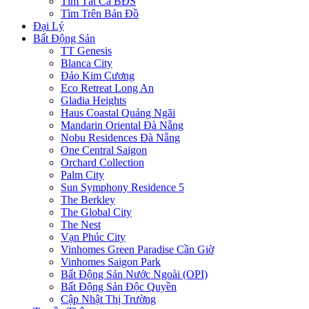
Tìm Tất Cả BĐS
Tìm Trên Bản Đồ
Đại Lý
Bất Động Sản
TT Genesis
Blanca City
Đảo Kim Cương
Eco Retreat Long An
Gladia Heights
Haus Coastal Quảng Ngãi
Mandarin Oriental Đà Nẵng
Nobu Residences Đà Nẵng
One Central Saigon
Orchard Collection
Palm City
Sun Symphony Residence 5
The Berkley
The Global City
The Nest
Vạn Phúc City
Vinhomes Green Paradise Cần Giờ
Vinhomes Saigon Park
Bất Động Sản Nước Ngoài (OPI)
Bất Động Sản Độc Quyền
Cập Nhật Thị Trường