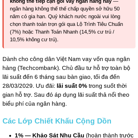
không thể tiếp cận gói vay ngân hàng này
—
ngân hàng không thể thế chấp quyền sở hữu 50
năm có gia hạn. Quý khách nước ngoài vui lòng
chọn thanh toán trọn gói qua Lộ Trình Tiêu Chuẩn
(7%) hoặc Thanh Toán Nhanh (14,5% cư trú /
10,5% không cư trú).
Dành cho công dân Việt Nam vay vốn qua ngân
hàng (Techcombank). Chủ đầu tư hỗ trợ toàn bộ
lãi suất đến 6 tháng sau bàn giao, tối đa đến
28/03/2029. Ưu đãi:
lãi suất 0%
trong suốt thời
gian hỗ trợ. Sau đó áp dụng lãi suất thả nổi theo
biểu phí của ngân hàng.
Các Lớp Chiết Khấu Cộng Dồn
1% — Khảo Sát Nhu Cầu
(hoàn thành trước