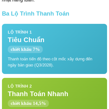
Ba Lộ Trình Thanh Toán
LỘ TRÌNH 1
Tiêu Chuẩn
chiết khấu 7%
Thanh toán tiến độ theo cột mốc xây dựng đến
ngày bàn giao (Q3/2028).
LỘ TRÌNH 2
Thanh Toán Nhanh
chiết khấu 14,5%