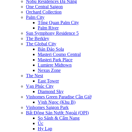
Nobu Residences Đà Nẵng
One Central Saigon
Orchard Collection
Palm City
Tổng Quan Palm City
Palm River
Sun Symphony Residence 5
The Berkley
The Global City
Bán Đảo Sola
Masteri Cosmo Central
Masteri Park Place
Lumiere Midtown
Nexus Zone
The Nest
East Tower
Vạn Phúc City
Diamond Sky
Vinhomes Green Paradise Cần Giờ
Vịnh Ngọc (Khu B)
Vinhomes Saigon Park
Bất Động Sản Nước Ngoài (OPI)
So Sánh & Cẩm Nang
Úc
Hy Lạp