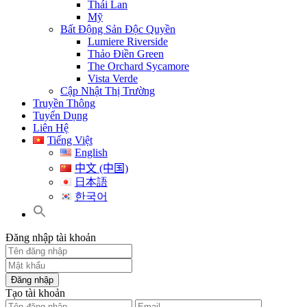
Thái Lan
Mỹ
Bất Động Sản Độc Quyền
Lumiere Riverside
Thảo Điền Green
The Orchard Sycamore
Vista Verde
Cập Nhật Thị Trường
Truyền Thông
Tuyển Dụng
Liên Hệ
Tiếng Việt
English
中文 (中国)
日本語
한국어
Đăng nhập tài khoản
Đăng nhập
Tạo tài khoản