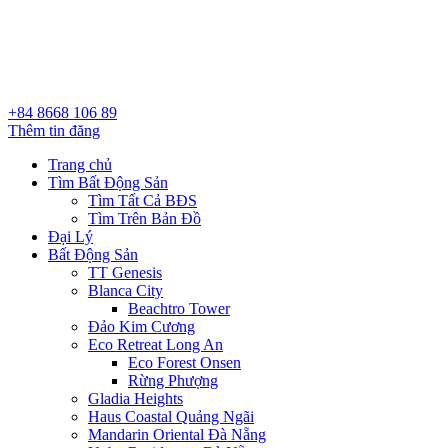
+84 8668 106 89
Thêm tin đăng
Trang chủ
Tìm Bất Động Sản
Tìm Tất Cả BĐS
Tìm Trên Bản Đồ
Đại Lý
Bất Động Sản
TT Genesis
Blanca City
Beachtro Tower
Đảo Kim Cương
Eco Retreat Long An
Eco Forest Onsen
Rừng Phượng
Gladia Heights
Haus Coastal Quảng Ngãi
Mandarin Oriental Đà Nẵng