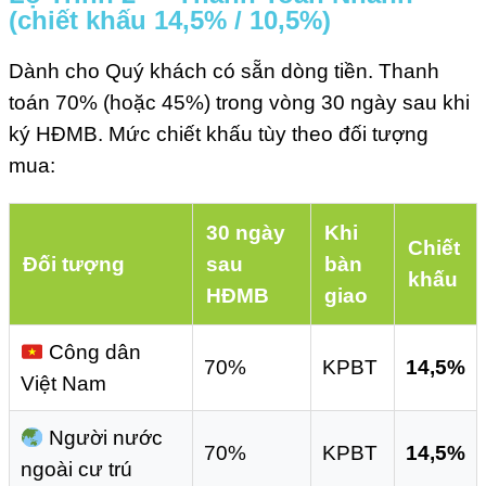
(chiết khấu 14,5% / 10,5%)
Dành cho Quý khách có sẵn dòng tiền. Thanh
toán 70% (hoặc 45%) trong vòng 30 ngày sau khi
ký HĐMB. Mức chiết khấu tùy theo đối tượng
mua:
30 ngày
Khi
Chiết
Đối tượng
sau
bàn
khấu
HĐMB
giao
Công dân
70%
KPBT
14,5%
Việt Nam
Người nước
70%
KPBT
14,5%
ngoài cư trú