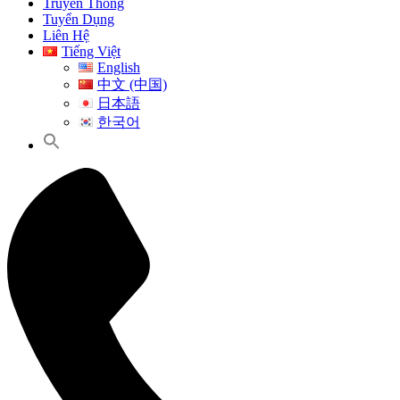
Truyền Thông
Tuyển Dụng
Liên Hệ
Tiếng Việt
English
中文 (中国)
日本語
한국어