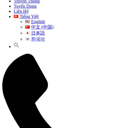
Truyền Thông
Tuyển Dụng
Liên Hệ
Tiếng Việt
English
中文 (中国)
日本語
한국어