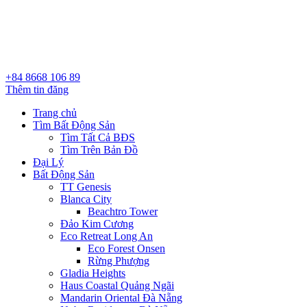
+84 8668 106 89
Thêm tin đăng
Trang chủ
Tìm Bất Động Sản
Tìm Tất Cả BĐS
Tìm Trên Bản Đồ
Đại Lý
Bất Động Sản
TT Genesis
Blanca City
Beachtro Tower
Đảo Kim Cương
Eco Retreat Long An
Eco Forest Onsen
Rừng Phượng
Gladia Heights
Haus Coastal Quảng Ngãi
Mandarin Oriental Đà Nẵng