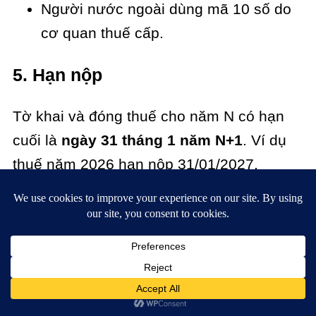
Người nước ngoài dùng mã 10 số do
cơ quan thuế cấp.
5. Hạn nộp
Tờ khai và đóng thuế cho năm N có hạn
cuối là
ngày 31 tháng 1 năm N+1
. Ví dụ
thuế năm 2026 hạn nộp 31/01/2027.
Cố vấn Realtique có thể giới thiệu kế
toán/dịch vụ thuế chuyên xử lý cho thuê
căn hộ — đặc biệt cho khách nước ngoài
lần đầu cho thuê tại Việt Nam.