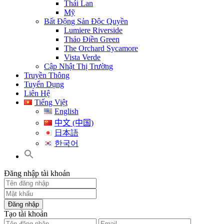
Thái Lan
Mỹ
Bất Động Sản Độc Quyền
Lumiere Riverside
Thảo Điền Green
The Orchard Sycamore
Vista Verde
Cập Nhật Thị Trường
Truyền Thông
Tuyển Dụng
Liên Hệ
Tiếng Việt
English
中文 (中国)
日本語
한국어
Đăng nhập tài khoản
Đăng nhập
Tạo tài khoản