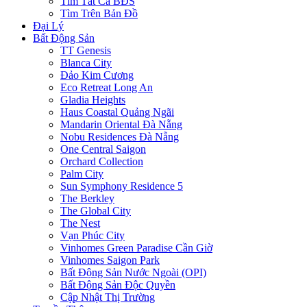
Tìm Tất Cả BĐS
Tìm Trên Bản Đồ
Đại Lý
Bất Động Sản
TT Genesis
Blanca City
Đảo Kim Cương
Eco Retreat Long An
Gladia Heights
Haus Coastal Quảng Ngãi
Mandarin Oriental Đà Nẵng
Nobu Residences Đà Nẵng
One Central Saigon
Orchard Collection
Palm City
Sun Symphony Residence 5
The Berkley
The Global City
The Nest
Vạn Phúc City
Vinhomes Green Paradise Cần Giờ
Vinhomes Saigon Park
Bất Động Sản Nước Ngoài (OPI)
Bất Động Sản Độc Quyền
Cập Nhật Thị Trường