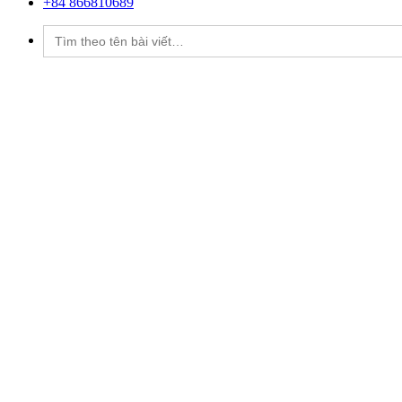
+84 866810689
Tìm
kiếm: