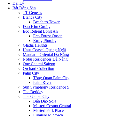
Đại Lý
Bất Động Sản
TT Genesis
Blanca City
Beachtro Tower
Đảo Kim Cương
Eco Retreat Long An
Eco Forest Onsen
Rừng Phượng
Gladia Heights
Haus Coastal Quảng Ngãi
Mandarin Oriental Đà Nẵng
Nobu Residences Đà Nẵng
One Central Saigon
Orchard Collection
Palm City
Tổng Quan Palm City
Palm River
Sun Symphony Residence 5
The Berkley
The Global City
Bán Đảo Sola
Masteri Cosmo Central
Masteri Park Place
Lumiere Midtown