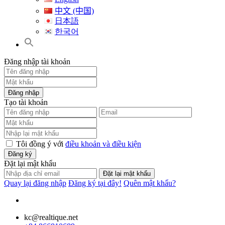
中文 (中国)
日本語
한국어
Đăng nhập tài khoản
Đăng nhập
Tạo tài khoản
Tôi đồng ý với
điều khoản và điều kiện
Đăng ký
Đặt lại mật khẩu
Đặt lại mật khẩu
Quay lại đăng nhập
Đăng ký tại đây!
Quên mật khẩu?
kc@realtique.net