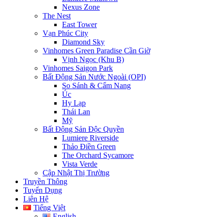
Nexus Zone
The Nest
East Tower
Vạn Phúc City
Diamond Sky
Vinhomes Green Paradise Cần Giờ
Vịnh Ngọc (Khu B)
Vinhomes Saigon Park
Bất Động Sản Nước Ngoài (OPI)
So Sánh & Cẩm Nang
Úc
Hy Lạp
Thái Lan
Mỹ
Bất Động Sản Độc Quyền
Lumiere Riverside
Thảo Điền Green
The Orchard Sycamore
Vista Verde
Cập Nhật Thị Trường
Truyền Thông
Tuyển Dụng
Liên Hệ
Tiếng Việt
English