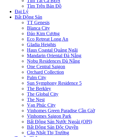
Tìm Tất Cả BĐS
Tìm Trên Bản Đồ
Đại Lý
Bất Động Sản
TT Genesis
Blanca City
Đảo Kim Cương
Eco Retreat Long An
Gladia Heights
Haus Coastal Quảng Ngãi
Mandarin Oriental Đà Nẵng
Nobu Residences Đà Nẵng
One Central Saigon
Orchard Collection
Palm City
Sun Symphony Residence 5
The Berkley
The Global City
The Nest
Vạn Phúc City
Vinhomes Green Paradise Cần Giờ
Vinhomes Saigon Park
Bất Động Sản Nước Ngoài (OPI)
Bất Động Sản Độc Quyền
Cập Nhật Thị Trường