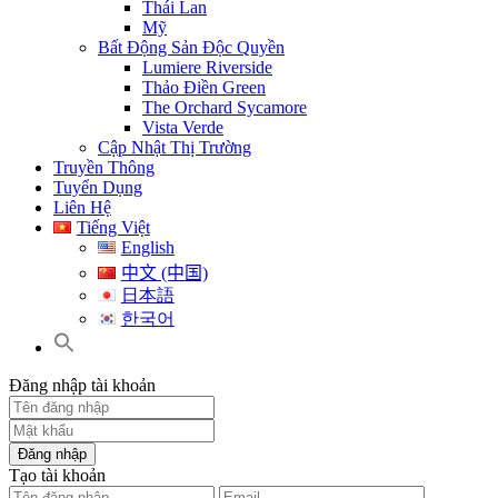
Thái Lan
Mỹ
Bất Động Sản Độc Quyền
Lumiere Riverside
Thảo Điền Green
The Orchard Sycamore
Vista Verde
Cập Nhật Thị Trường
Truyền Thông
Tuyển Dụng
Liên Hệ
Tiếng Việt
English
中文 (中国)
日本語
한국어
Đăng nhập tài khoản
Đăng nhập
Tạo tài khoản