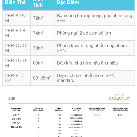
Biến Thể
Đặc Điểm
Tích
2BR-A / A-
Ban công hướng đông, góc nhìn công
72m²
M
viên
2BR-B / B-
74m²
Phòng ngủ 2 có cửa sổ lớn
M
2BR-C / C-
Phòng khách rộng nhất trong nhóm
78m²
M
2PN
2BR-D / D-
80m²
Bếp kín, phù hợp nấu ăn nhiều
M
2BR-E1 /
Diện tích lớn nhất nhóm 2PN
83–85m²
E2
standard