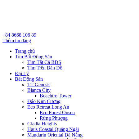
+84 8668 106 89
Thêm tin đăng
Trang chủ
Tìm Bất Động Sản
Tìm Tất Cả BĐS
Tìm Trên Bản Đồ
Đại Lý
Bất Động Sản
TT Genesis
Blanca City
Beachtro Tower
Đảo Kim Cương
Eco Retreat Long An
Eco Forest Onsen
Rừng Phượng
Gladia Heights
Haus Coastal Quảng Ngãi
Mandarin Oriental Đà Nẵng