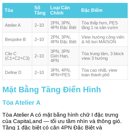
Số
Loại Căn
Tòa
Đặc Điểm
Tầng
Chính
2PN, 3PN,
Tòa thấp hơn, PES
Atelier A
2–10
4PN Đặc Biệt
tầng 1 ra sân vườn
2PN, 3PN,
View hướng công viên
Bespoke B
2–10
4PN Đặc Biệt
& hồ bơi MAISON
3PN, 3PN
Clio C
Tòa trung tâm, 3 block
2–10
Giới Hạn,
(C1+C2+C3)
view 3 hướng
4PN
3PN, 4PN,
Tòa cao nhất, view
Define D
2–10
4PN+PES
toàn thành phố
Mặt Bằng Tầng Điển Hình
Tòa Atelier A
Tòa Atelier A có mặt bằng hình chữ I đặc trưng
của CapitaLand — tối ưu tầm nhìn và thông gió.
Tầng 1 đặc biệt có căn 4PN Đặc Biệt và