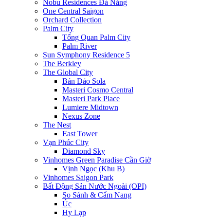
Nobu Residences Đà Nẵng
One Central Saigon
Orchard Collection
Palm City
Tổng Quan Palm City
Palm River
Sun Symphony Residence 5
The Berkley
The Global City
Bán Đảo Sola
Masteri Cosmo Central
Masteri Park Place
Lumiere Midtown
Nexus Zone
The Nest
East Tower
Vạn Phúc City
Diamond Sky
Vinhomes Green Paradise Cần Giờ
Vịnh Ngọc (Khu B)
Vinhomes Saigon Park
Bất Động Sản Nước Ngoài (OPI)
So Sánh & Cẩm Nang
Úc
Hy Lạp