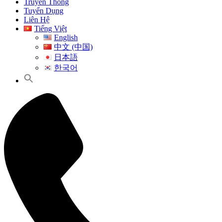
Truyền Thông
Tuyển Dụng
Liên Hệ
Tiếng Việt
English
中文 (中国)
日本語
한국어