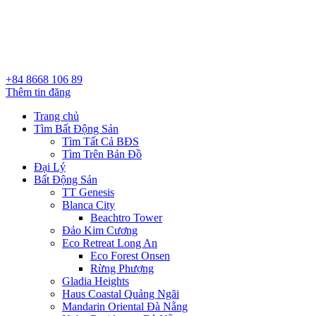
+84 8668 106 89
Thêm tin đăng
Trang chủ
Tìm Bất Động Sản
Tìm Tất Cả BĐS
Tìm Trên Bản Đồ
Đại Lý
Bất Động Sản
TT Genesis
Blanca City
Beachtro Tower
Đảo Kim Cương
Eco Retreat Long An
Eco Forest Onsen
Rừng Phượng
Gladia Heights
Haus Coastal Quảng Ngãi
Mandarin Oriental Đà Nẵng