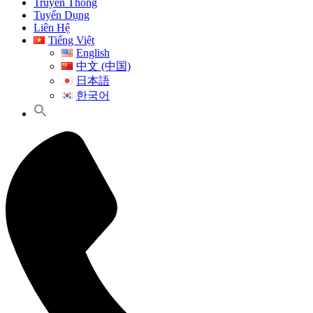
Truyền Thông
Tuyển Dụng
Liên Hệ
Tiếng Việt
English
中文 (中国)
日本語
한국어