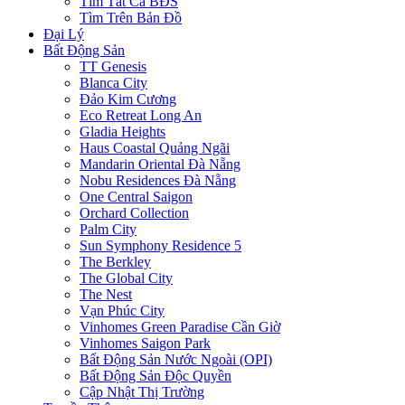
Tìm Tất Cả BĐS
Tìm Trên Bản Đồ
Đại Lý
Bất Động Sản
TT Genesis
Blanca City
Đảo Kim Cương
Eco Retreat Long An
Gladia Heights
Haus Coastal Quảng Ngãi
Mandarin Oriental Đà Nẵng
Nobu Residences Đà Nẵng
One Central Saigon
Orchard Collection
Palm City
Sun Symphony Residence 5
The Berkley
The Global City
The Nest
Vạn Phúc City
Vinhomes Green Paradise Cần Giờ
Vinhomes Saigon Park
Bất Động Sản Nước Ngoài (OPI)
Bất Động Sản Độc Quyền
Cập Nhật Thị Trường