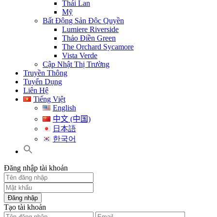
Thái Lan
Mỹ
Bất Động Sản Độc Quyền
Lumiere Riverside
Thảo Điền Green
The Orchard Sycamore
Vista Verde
Cập Nhật Thị Trường
Truyền Thông
Tuyển Dụng
Liên Hệ
Tiếng Việt
English
中文 (中国)
日本語
한국어
Đăng nhập tài khoản
Đăng nhập
Tạo tài khoản