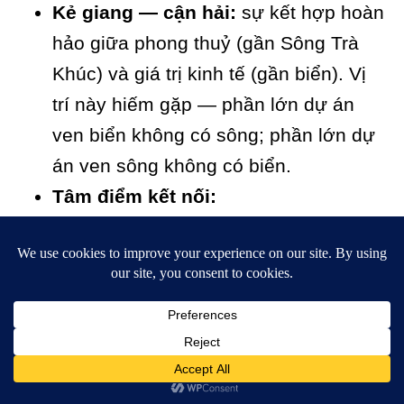
Kẻ giang — cận hải:
sự kết hợp hoàn
hảo giữa phong thuỷ (gần Sông Trà
Khúc) và giá trị kinh tế (gần biển). Vị
trí này hiếm gặp — phần lớn dự án
ven biển không có sông; phần lớn dự
án ven sông không có biển.
Tâm điểm kết nối:
8-10 phút tới trung tâm thành phố
Quảng Ngãi (phố cũ)
15 phút tới biển Mỹ Khê
25 phút tới khu kinh tế Dung Quất
(phía Bắc)
30 phút tới sân bay Chu Lai (phía