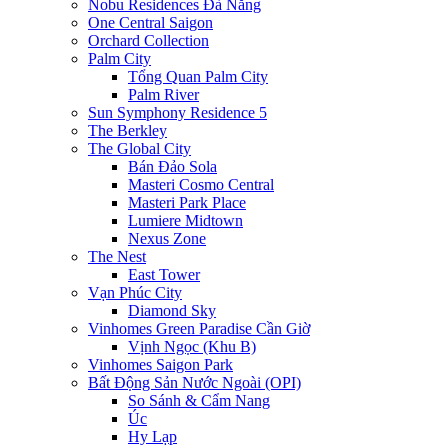
Nobu Residences Đà Nẵng
One Central Saigon
Orchard Collection
Palm City
Tổng Quan Palm City
Palm River
Sun Symphony Residence 5
The Berkley
The Global City
Bán Đảo Sola
Masteri Cosmo Central
Masteri Park Place
Lumiere Midtown
Nexus Zone
The Nest
East Tower
Vạn Phúc City
Diamond Sky
Vinhomes Green Paradise Cần Giờ
Vịnh Ngọc (Khu B)
Vinhomes Saigon Park
Bất Động Sản Nước Ngoài (OPI)
So Sánh & Cẩm Nang
Úc
Hy Lạp