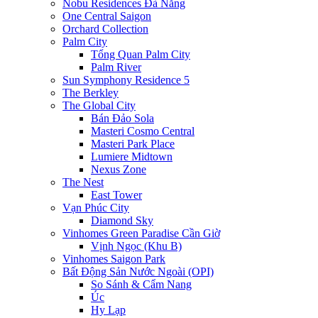
Nobu Residences Đà Nẵng
One Central Saigon
Orchard Collection
Palm City
Tổng Quan Palm City
Palm River
Sun Symphony Residence 5
The Berkley
The Global City
Bán Đảo Sola
Masteri Cosmo Central
Masteri Park Place
Lumiere Midtown
Nexus Zone
The Nest
East Tower
Vạn Phúc City
Diamond Sky
Vinhomes Green Paradise Cần Giờ
Vịnh Ngọc (Khu B)
Vinhomes Saigon Park
Bất Động Sản Nước Ngoài (OPI)
So Sánh & Cẩm Nang
Úc
Hy Lạp