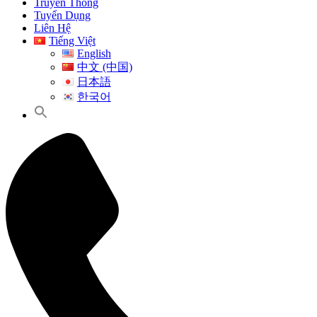
Truyền Thông
Tuyển Dụng
Liên Hệ
Tiếng Việt
English
中文 (中国)
日本語
한국어