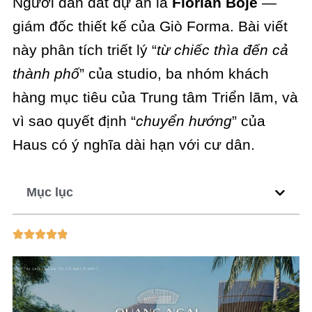
Người dẫn dắt dự án là
Florian Boje
—
giám đốc thiết kế của Giò Forma. Bài viết
này phân tích triết lý “
từ chiếc thìa đến cả
thành phố
” của studio, ba nhóm khách
hàng mục tiêu của Trung tâm Triển lãm, và
vì sao quyết định “
chuyển hướng
” của
Haus có ý nghĩa dài hạn với cư dân.
Mục lục