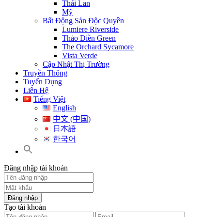
Thái Lan
Mỹ
Bất Động Sản Độc Quyền
Lumiere Riverside
Thảo Điền Green
The Orchard Sycamore
Vista Verde
Cập Nhật Thị Trường
Truyền Thông
Tuyển Dụng
Liên Hệ
Tiếng Việt
English
中文 (中国)
日本語
한국어
Đăng nhập tài khoản
Đăng nhập
Tạo tài khoản