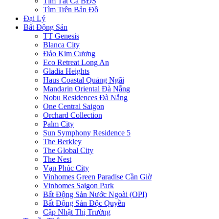
Tìm Tất Cả BĐS
Tìm Trên Bản Đồ
Đại Lý
Bất Động Sản
TT Genesis
Blanca City
Đảo Kim Cương
Eco Retreat Long An
Gladia Heights
Haus Coastal Quảng Ngãi
Mandarin Oriental Đà Nẵng
Nobu Residences Đà Nẵng
One Central Saigon
Orchard Collection
Palm City
Sun Symphony Residence 5
The Berkley
The Global City
The Nest
Vạn Phúc City
Vinhomes Green Paradise Cần Giờ
Vinhomes Saigon Park
Bất Động Sản Nước Ngoài (OPI)
Bất Động Sản Độc Quyền
Cập Nhật Thị Trường