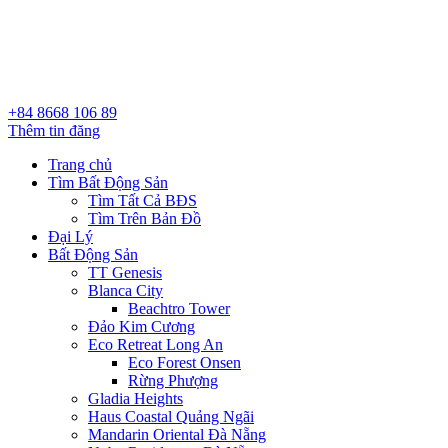
+84 8668 106 89
Thêm tin đăng
Trang chủ
Tìm Bất Động Sản
Tìm Tất Cả BĐS
Tìm Trên Bản Đồ
Đại Lý
Bất Động Sản
TT Genesis
Blanca City
Beachtro Tower
Đảo Kim Cương
Eco Retreat Long An
Eco Forest Onsen
Rừng Phượng
Gladia Heights
Haus Coastal Quảng Ngãi
Mandarin Oriental Đà Nẵng