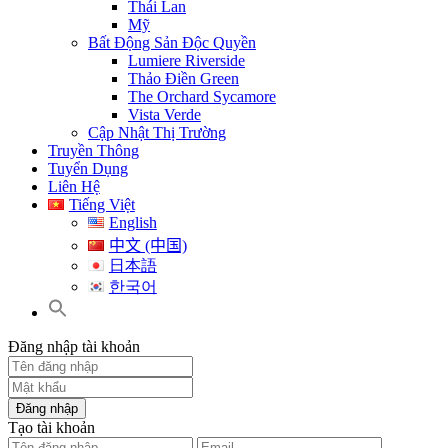
Thái Lan
Mỹ
Bất Động Sản Độc Quyền
Lumiere Riverside
Thảo Điền Green
The Orchard Sycamore
Vista Verde
Cập Nhật Thị Trường
Truyền Thông
Tuyển Dụng
Liên Hệ
Tiếng Việt
English
中文 (中国)
日本語
한국어
Đăng nhập tài khoản
Đăng nhập
Tạo tài khoản