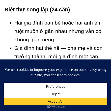
Biệt thự song lập (24 căn)
Hai gia đình bạn bè hoặc hai anh em
ruột muốn ở gần nhau nhưng vẫn có
không gian riêng.
Gia đình hai thế hệ — cha mẹ và con
trưởng thành, mỗi gia đình một căn
cạnh nhau.
Nhà đầu tư nhóm — hai gia đình cùng
mua, mỗi gia đình một căn.
Khách hàng muốn tận hưởng wellness
41% mặt nước nhưng ngân sách
không lên tới Dinh Thự.