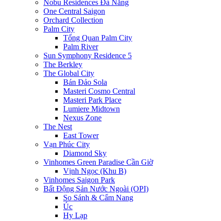
Nobu Residences Đà Nẵng
One Central Saigon
Orchard Collection
Palm City
Tổng Quan Palm City
Palm River
Sun Symphony Residence 5
The Berkley
The Global City
Bán Đảo Sola
Masteri Cosmo Central
Masteri Park Place
Lumiere Midtown
Nexus Zone
The Nest
East Tower
Vạn Phúc City
Diamond Sky
Vinhomes Green Paradise Cần Giờ
Vịnh Ngọc (Khu B)
Vinhomes Saigon Park
Bất Động Sản Nước Ngoài (OPI)
So Sánh & Cẩm Nang
Úc
Hy Lạp