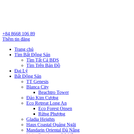
+84 8668 106 89
Thêm tin đăng
Trang chủ
Tìm Bất Động Sản
Tìm Tất Cả BĐS
Tìm Trên Bản Đồ
Đại Lý
Bất Động Sản
TT Genesis
Blanca City
Beachtro Tower
Đảo Kim Cương
Eco Retreat Long An
Eco Forest Onsen
Rừng Phượng
Gladia Heights
Haus Coastal Quảng Ngãi
Mandarin Oriental Đà Nẵng