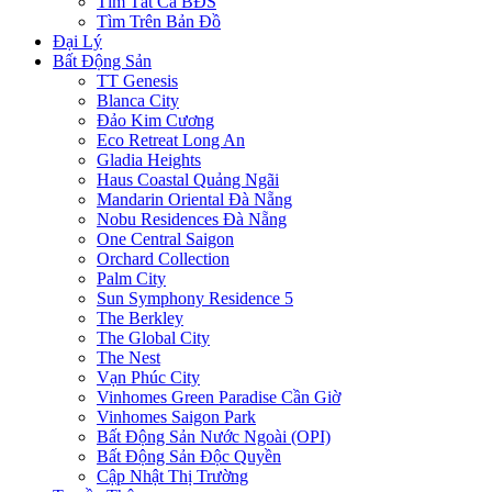
Tìm Tất Cả BĐS
Tìm Trên Bản Đồ
Đại Lý
Bất Động Sản
TT Genesis
Blanca City
Đảo Kim Cương
Eco Retreat Long An
Gladia Heights
Haus Coastal Quảng Ngãi
Mandarin Oriental Đà Nẵng
Nobu Residences Đà Nẵng
One Central Saigon
Orchard Collection
Palm City
Sun Symphony Residence 5
The Berkley
The Global City
The Nest
Vạn Phúc City
Vinhomes Green Paradise Cần Giờ
Vinhomes Saigon Park
Bất Động Sản Nước Ngoài (OPI)
Bất Động Sản Độc Quyền
Cập Nhật Thị Trường