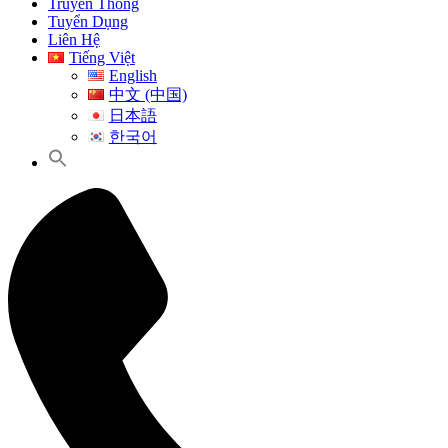
Truyền Thông
Tuyển Dụng
Liên Hệ
Tiếng Việt
English
中文 (中国)
日本語
한국어